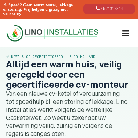
⚠️ Spoed? Geen warm water, lekkage
06 24 31 38 14
of storing. Wij helpen u graag met
voorrang.
✅ KIWA & CO-GECERTIFICEERD · ZUID-HOLLAND
Altijd een warm huis, veilig
geregeld door een
gecertificeerde cv-monteur
Van een nieuwe cv-ketel of verduurzaming
tot spoedhulp bij een storing of lekkage. Lino
Installaties werkt volgens de wettelijke
Gasketelwet. Zo weet u zeker dat uw
verwarming veilig, zuinig en volgens de
regels is aangesloten.